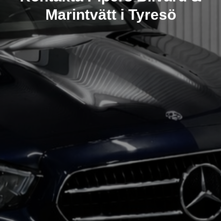
Marintvätt i Tyresö